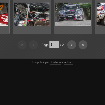
Page
/
2
Propulsé par
iGalerie
-
admin