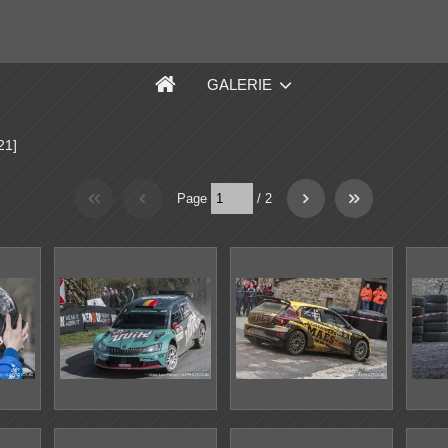
GALERIE
21]
Page
/
2