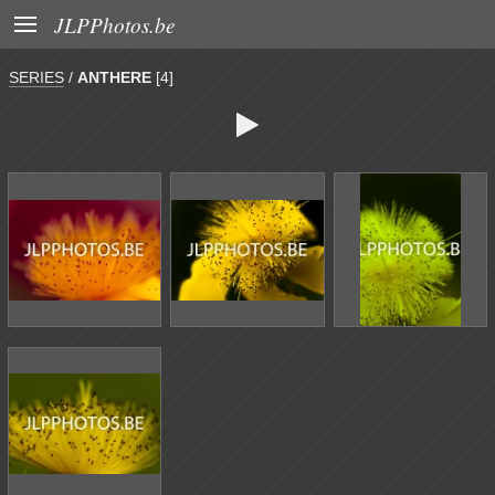

JLPPhotos.be
SERIES
/
ANTHERE
[4]
