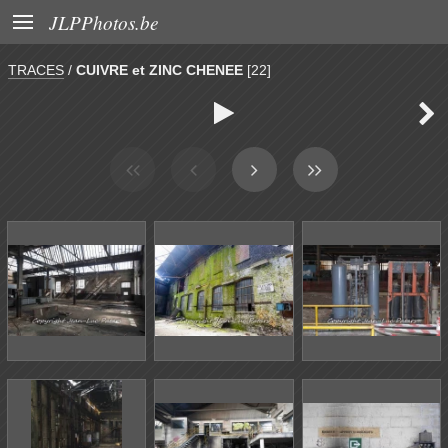

JLPPhotos.be
TRACES
/
CUIVRE et ZINC CHENEE
[22]

