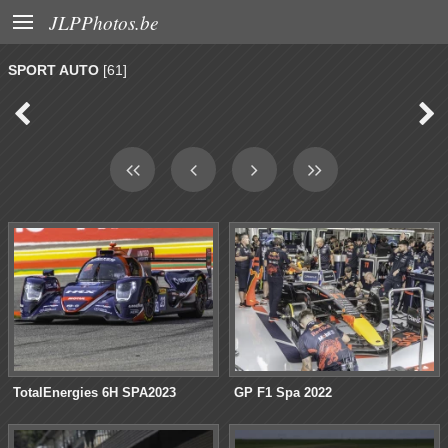

JLPPhotos.be
SPORT AUTO
[61]


TotalEnergies 6H SPA2023
GP F1 Spa 2022