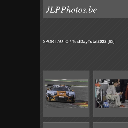
JLPPhotos.be
SPORT AUTO
/
TestDayTotal2022
[63]