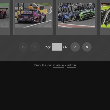
Page
/
6
Propulsé par
iGalerie
-
admin