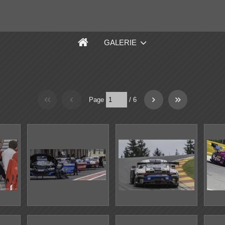
GALERIE
Page
/
6