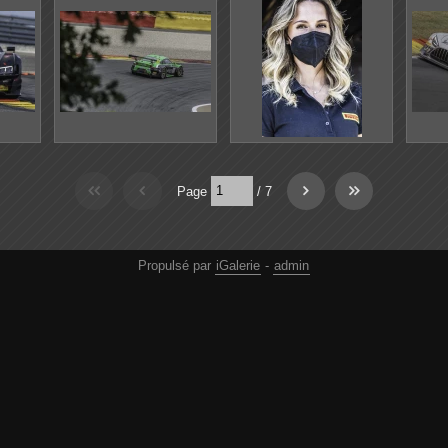
Page
/
7
Propulsé par
iGalerie
-
admin