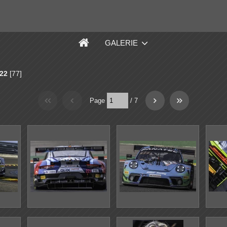
GALERIE
22
[77]
Page
/
7