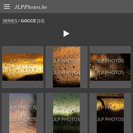

JLPPhotos.be
SERIES
/
GOCCE
[10]
