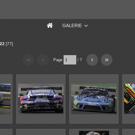
GALERIE
22
[77]
Page
/
7