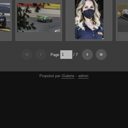
Page
/
7
Propulsé par
iGalerie
-
admin